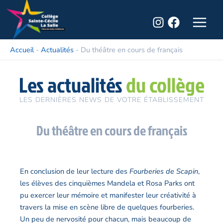
Aller
Main
au
Menu
contenu
Accueil
-
Actualités
-
Du théâtre en cours de français
Les actualités
du collège
LES DERNIÈRES NEWS DE VOTRE ÉTABLISSEMENT
Du théâtre en cours de français
En conclusion de leur lecture des
Fourberies de Scapin
,
les élèves des cinquièmes Mandela et Rosa Parks ont
pu exercer leur mémoire et manifester leur créativité à
travers la mise en scène libre de quelques fourberies.
Un peu de nervosité pour chacun, mais beaucoup de