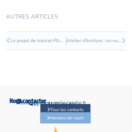
AUTRES ARTICLES
Précédent
Su
Le projet de tutorat PADAWAN
Atelier d’écriture : un voyage intérieur !
Nous contacter
college@saintececile-lasalle.fr
Tél. 02 41 87 48 42
Tous les contacts
Horaires de cours