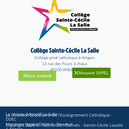
Collège Sainte-Cécile La Salle
Collège privé catholique à Angers
13 rue des Fours à chaux
49100 ANGERS
Découvrir l'APEL
Nous soutenir
Le réseau éducatif La Salle
La Direction Diocésaine de l'Enseignement Catholique -
DDEC
Mentions légales
Création : Newdeal
Copyright 2026 © Tous droits réservés - Sainte-Cécile Lasalle