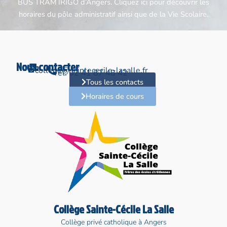
BUS TRAM IRIGO d’Angers. Cliquez ici pour découvrir les
horaires du pôle administratif ainsi que de la Vie Scolaire.
Nous contacter
college@saintececile-lasalle.fr
Tél. 02 41 87 48 42
Tous les contacts
Horaires de cours
Collège Sainte-Cécile La Salle
Collège privé catholique à Angers