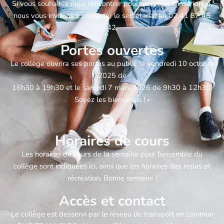
Si vous souhaitez nous rencontrer pour un projet d’inscription,
nous vous invitons à contacter le secrétariat au 02 41 87 48
42.
Portes ouvertes
Le collège ouvrira ses portes au public le vendredi 10 octobre
2025 de
16h30 à 19h30 et le samedi 7 mars 2026 de 9h30 à 12h30.
Soyez les bienvenus ! »
Horaires de cours
Les horaires de cours de la semaine pour l’ensemble du
collège sont indiquées ici, ainsi que les horaires des repas et
récréation. Bonne semaine !
Accès et contact
Le collège est desservi par le réseau de transport en commun