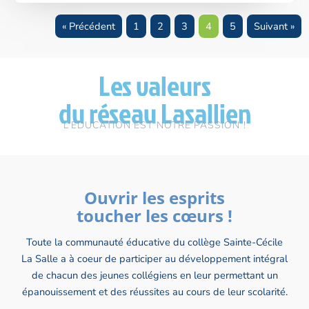
« Précédent
1
2
3
4
5
Suivant »
Les valeurs
du réseau Lasallien
L'ÉDUCATION EST NOTRE PASSION !
Ouvrir les esprits
toucher les cœurs !
Toute la communauté éducative du collège Sainte-Cécile
La Salle a à coeur de participer au développement intégral
de chacun des jeunes collégiens en leur permettant un
épanouissement et des réussites au cours de leur scolarité.