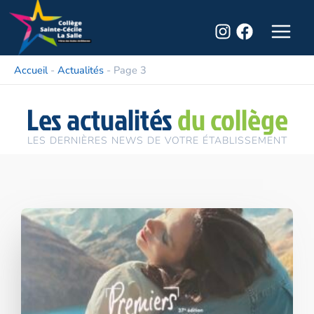
Aller
Main
au
Menu
contenu
Accueil
-
Actualités
-
Page 3
Les actualités
du collège
LES DERNIÈRES NEWS DE VOTRE ÉTABLISSEMENT