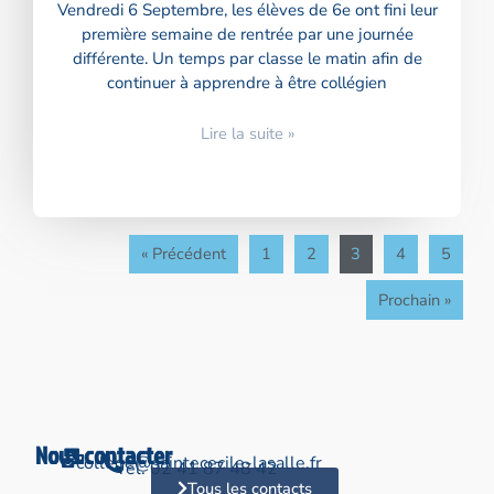
Vendredi 6 Septembre, les élèves de 6e ont fini leur
première semaine de rentrée par une journée
différente. Un temps par classe le matin afin de
continuer à apprendre à être collégien
Lire la suite »
« Précédent
1
2
3
4
5
Prochain »
Nous contacter
college@saintececile-lasalle.fr
Tél. 02 41 87 48 42
Tous les contacts